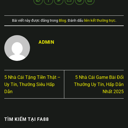
Bài viết này được đăng trong
Blog
. Đánh dấu
liên kết thường trực
.
ADMIN
5 Nhà Cái Tặng Tiền Thật –
5 Nhà Cái Game Bài Đổi
Uy Tín, Thưởng Siêu Hấp
Thưởng Uy Tín, Hấp Dẫn
Dẫn
Nhất 2025
TÌM KIẾM TẠI FA88