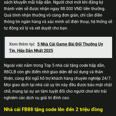
sách khuyến mãi hấp dẫn. Người chơi mới khi đăng ký
thành viên sẽ được nhận ngay 88.000 VND tiền thưởng.
Quá trình nhận thưởng vô cùng đơn giản, chỉ cần điền
thông tin ngân hàng và xác minh số điện thoại, hệ thống sẽ
tự động xử lý và xét duyệt cho bạn.
Xem thêm tại:
5 Nhà Cái Game Bài Đổi Thưởng Uy
Tín, Hấp Dẫn Nhất 2025
Ngoài việc nằm trong Top 5 nhà cái tặng code hấp dẫn,
88CLB còn ghi điểm nhờ giao diện dễ sử dụng và thân
thiện, cùng đội ngũ hỗ trợ khách hàng chuyên nghiệp 24/7.
Mọi giao dịch tại nhà cái uy tín này đều được bảo mật chặt
chẽ, mang lại sự an tâm tuyệt đối cho người chơi khi trải
nghiệm các dịch vụ giải trí đỉnh cao.
Nhà cái FB88 tặng code lên đến 2 triệu đồng