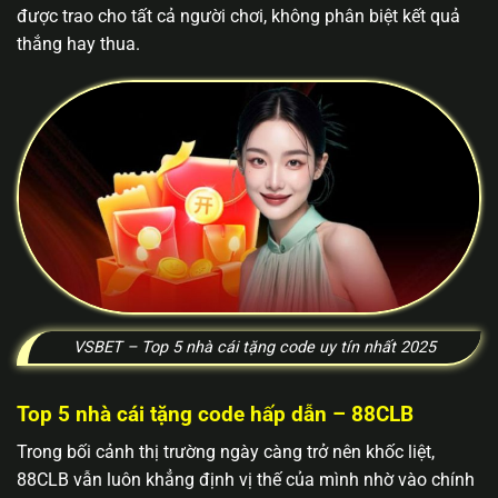
được trao cho tất cả người chơi, không phân biệt kết quả
thắng hay thua.
VSBET – Top 5 nhà cái tặng code uy tín nhất 2025
Top 5 nhà cái tặng code hấp dẫn – 88CLB
Trong bối cảnh thị trường ngày càng trở nên khốc liệt,
88CLB vẫn luôn khẳng định vị thế của mình nhờ vào chính