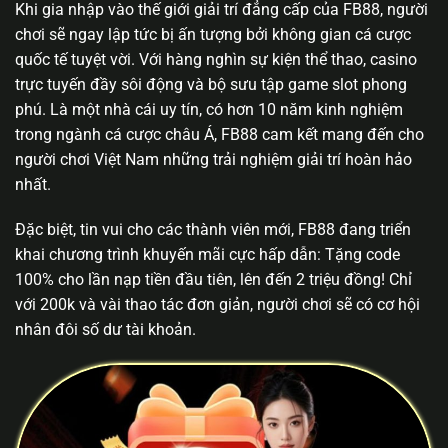
Khi gia nhập vào thế giới giải trí đẳng cấp của FB88, người
chơi sẽ ngay lập tức bị ấn tượng bởi không gian cá cược
quốc tế tuyệt vời. Với hàng nghìn sự kiện thể thao, casino
trực tuyến đầy sôi động và bộ sưu tập game slot phong
phú. Là một nhà cái uy tín, có hơn 10 năm kinh nghiệm
trong ngành cá cược châu Á, FB88 cam kết mang đến cho
người chơi Việt Nam những trải nghiệm giải trí hoàn hảo
nhất.
Đặc biệt, tin vui cho các thành viên mới, FB88 đang triển
khai chương trình khuyến mãi cực hấp dẫn: Tặng code
100% cho lần nạp tiền đầu tiên, lên đến 2 triệu đồng! Chỉ
với 200k và vài thao tác đơn giản, người chơi sẽ có cơ hội
nhân đôi số dư tài khoản.