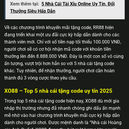
Xem thêm tại:
5 Nhà Cái Tài Xỉu Online Uy Tín, Đổi
Thưởng Siêu Hấp Dẫn
Về các chương trình khuyến mãi tặng code, RR88 hiện
đang triển khai một ưu đãi cực kỳ hấp dẫn dành cho các
thành viên mới. Chỉ với số tiền nạp tối thiểu 100.000 VNĐ,
người chơi sẽ có cơ hội nhận mã code với khoản tiền
thưởng lên đến 8.888.000 VNĐ. Đây là một con số vô cùng
ấn tượng, vượt trội hơn hẳn so với 5 nhà cái tặng code
khác. Tuy nhiên, để nhận thưởng, người chơi cần hoàn
thành đủ 3 vòng cược theo yêu cầu.
XO88 – Top 5 nhà cái tặng code uy tín 2025
Trong top 5 nhà cái tặng code hiện nay, XO88 dù mới gia
nhập thị trường nhưng đã nhanh chóng ghi dấu ấn mạnh
mẽ nhờ vào hai chương trình khuyến mãi cực kỳ hấp dẫn
dành cho người chơi. Được mệnh danh là “Nhà cái Hoàng