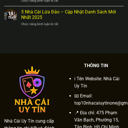
ở
Chức năng bình luận bị tắt
Code
Hấp
5
Siêu
Dẫn
Nhà
5 Nhà Cái Lừa Đảo – Cập Nhật Danh Sách Mới
Khủng
Nhất
14
Cái
–
Nhất 2025
2025
Th4
Tặng
Cập
ở
Chức năng bình luận bị tắt
Tiền
Nhật
5
Thật
Mới
Nhà
–
Nhất
Cái
Uy
2025
Lừa
Tín,
Đảo
Thưởng
–
Siêu
Cập
Hấp
Nhật
Dẫn
THÔNG TIN
Danh
Sách
Mới
ℹ️ Tên Website: Nhà Cái
Nhất
Uy Tín
2025
📧
Email:
top10nhacaiuytinone@gm
📍
Địa chỉ: 475 Phạm
Văn Bạch, Phường 15,
Nhà Cái Uy Tín cung cấp
Tân Bình, Hồ Chí Minh,