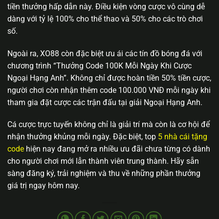
tiền thưởng hấp dẫn này. Điều kiện vòng cược vô cùng dễ
dàng với tỷ lệ 100% cho thể thao và 50% cho các trò chơi
số.
Ngoài ra, XO88 còn đặc biệt ưu ái các tín đồ bóng đá với
chương trình “Thưởng Code 100K Mỗi Ngày Khi Cược
Ngoại Hạng Anh”. Không chỉ được hoàn tiền 50% tiền cược,
người chơi còn nhận thêm code 100.000 VNĐ mỗi ngày khi
tham gia đặt cược các trận đấu tại giải Ngoại Hạng Anh.
Cá cược trực tuyến không chỉ là giải trí mà còn là cơ hội để
nhận thưởng khủng mỗi ngày. Đặc biệt, top
5 nhà cái tặng
code
hiện nay đang mở ra nhiều ưu đãi chưa từng có dành
cho người chơi mới lẫn thành viên trung thành. Hãy sẵn
sàng đăng ký, trải nghiệm và thu về những phần thưởng
giá trị ngay hôm nay.