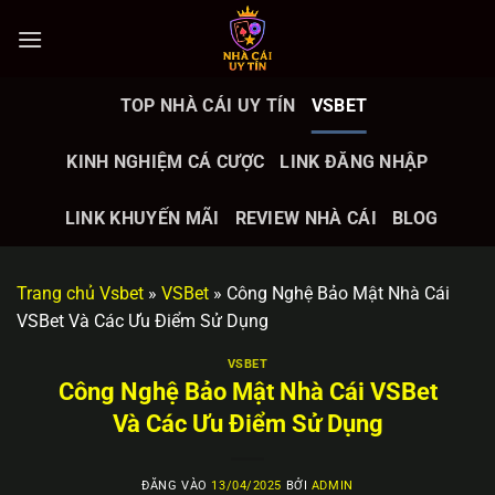
Bỏ
qua
nội
dung
TOP NHÀ CÁI UY TÍN
VSBET
KINH NGHIỆM CÁ CƯỢC
LINK ĐĂNG NHẬP
LINK KHUYẾN MÃI
REVIEW NHÀ CÁI
BLOG
Trang chủ Vsbet
»
VSBet
»
Công Nghệ Bảo Mật Nhà Cái
VSBet Và Các Ưu Điểm Sử Dụng
VSBET
Công Nghệ Bảo Mật Nhà Cái VSBet
Và Các Ưu Điểm Sử Dụng
ĐĂNG VÀO
13/04/2025
BỞI
ADMIN