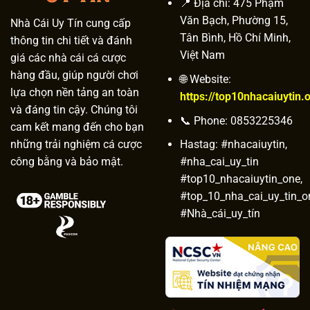
📍
Địa chỉ: 475 Phạm
Văn Bạch, Phường 15,
Nhà Cái Uy Tín cung cấp
Tân Bình, Hồ Chí Minh,
thông tin chi tiết và đánh
Việt Nam
giá các nhà cái cá cược
hàng đầu, giúp người chơi
🌐 Website:
lựa chọn nền tảng an toàn
https://top10nhacaiuytin.
và đáng tin cậy. Chúng tôi
📞
Phone: 0853225346
cam kết mang đến cho bạn
Hastag: #nhacaiuytin,
những trải nghiệm cá cược
#nha_cai_uy_tin
công bằng và bảo mật.
#top10_nhacaiuytin_one,
#top_10_nha_cai_uy_tin_o
#Nhà_cái_uy_tín