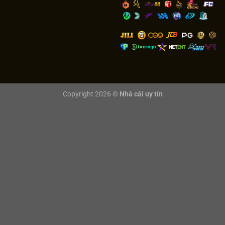
Copyright 2026 ©
Nhà cái uy tín