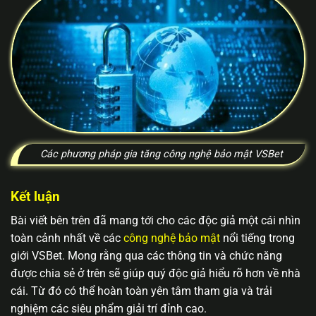
Các phương pháp gia tăng công nghệ bảo mật VSBet
Kết luận
Bài viết bên trên đã mang tới cho các độc giả một cái nhìn
toàn cảnh nhất về các
công nghệ bảo mật
nổi tiếng trong
giới VSBet. Mong rằng qua các thông tin và chức năng
được chia sẻ ở trên sẽ giúp quý độc giả hiểu rõ hơn về nhà
cái. Từ đó có thể hoàn toàn yên tâm tham gia và trải
nghiệm các siêu phẩm giải trí đỉnh cao.