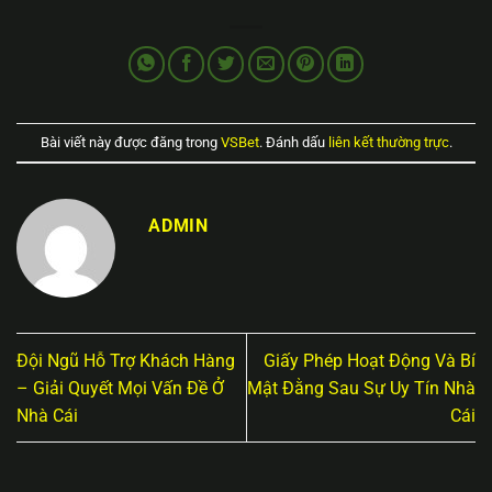
Bài viết này được đăng trong
VSBet
. Đánh dấu
liên kết thường trực
.
ADMIN
Đội Ngũ Hỗ Trợ Khách Hàng
Giấy Phép Hoạt Động Và Bí
– Giải Quyết Mọi Vấn Đề Ở
Mật Đằng Sau Sự Uy Tín Nhà
Nhà Cái
Cái