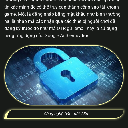
tin xác minh để có thể truy cập thành công vào tài khoản
game. Một là đăng nhập bằng mật khẩu như bình thường,
hai là nhập mã xác nhận qua các thiết bị người chơi đã
đăng ký trước đó như mã OTP, gửi email hay là sử dụng
riêng ứng dụng của Google Authentication.
Công nghệ bảo mật 2FA